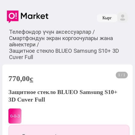
Кырг
Телефондор үчүн аксессуарлар
/
Смартфондун экран коргоочулары жана
айнектери
/
Защитное стекло BLUEO Samsung S10+ 3D
Cuver Full
1 / 1
770,00
c
Защитное стекло BLUEO Samsung S10+
3D Cuver Full
0-0-
3