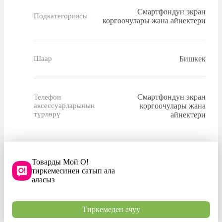
Смартфондун экран
Подкатегориясы
коргоочулары жана айнектери
Бишкек
Шаар
Смартфондун экран
Телефон
коргоочулары жана
аксессуарларынын
түрлөрү
айнектери
Товарды Мой О!
тиркемесинен сатып ала
аласыз
Тиркемеден ачуу