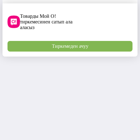
Товарды Мой О!
тиркемесинен сатып ала
аласыз
Тиркемеден ачуу