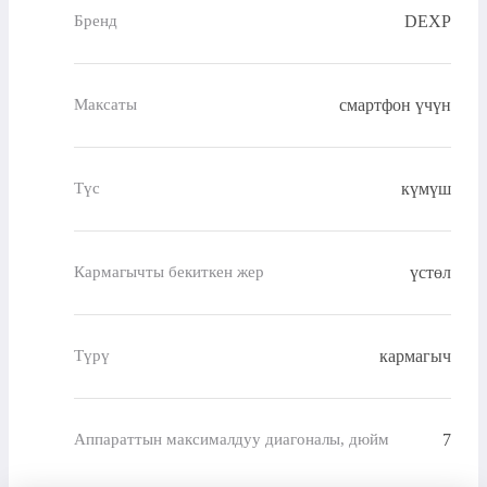
DEXP
Бренд
смартфон үчүн
Максаты
күмүш
Түс
үстөл
Кармагычты бекиткен жер
кармагыч
Түрү
7
Аппараттын максималдуу диагоналы, дюйм