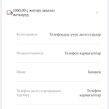
1000,00
с
жогору акысыз
жеткирүү
Телефондор үчүн аксессуарлар
Категориясы
Телефон кармагычтар
Подкатегориясы
Бишкек
Шаар
Телефон
Телефон аксессуарларынын
түрлөрү
кармагычтар