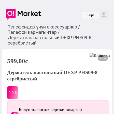
Кырг
Телефондор үчүн аксессуарлар
/
Телефон кармагычтар
/
Держатель настольный DEXP PHS09-8
серебристый
1 / 4
599,00
c
Держатель настольный DEXP PHS09-8
серебристый
0-0-
6
Бөлүп төлөөгө/кредитке товарлар