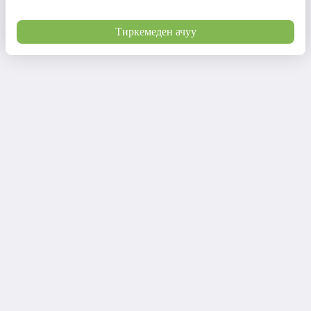
Тиркемеден ачуу