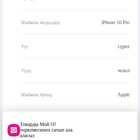
iPhone 16 Pro
Шайкеш моделдер
сүрөт
Түс
чехол
Түрү
Apple
Шайкеш бренд
Товарды Мой О!
тиркемесинен сатып ала
аласыз