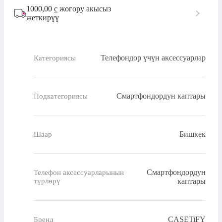
1000,00
с
жогору акысыз
жеткирүү
Телефондор үчүн аксессуарлар
Категориясы
Смартфондордун каптары
Подкатегориясы
Бишкек
Шаар
Смартфондордун
Телефон аксессуарларынын
түрлөрү
каптары
CASETiFY
Бренд