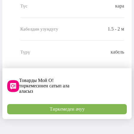
кара
Түс
1.5 - 2 м
Кабелдин узундугу
кабель
Түрү
Товарды Мой О!
тиркемесинен сатып ала
аласыз
Тиркемеден ачуу