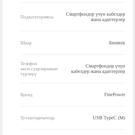
Смартфондор үчүн кабелдер
Подкатегориясы
жана адаптерлер
Бишкек
Шаар
Телефон
Смартфондор үчүн
аксессуарларынын
кабелдер жана адаптерлер
түрлөрү
FinePower
Бренд
USB TypeC (M)
Туташтыргычтар