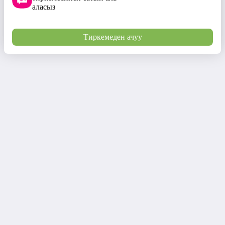
аласыз
Тиркемеден ачуу