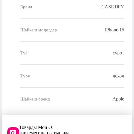
CASETiFY
Бренд
iPhone 15
Шайкеш моделдер
сүрөт
Түс
чехол
Түрү
Apple
Шайкеш бренд
Товарды Мой О!
тиркемесинен сатып ала