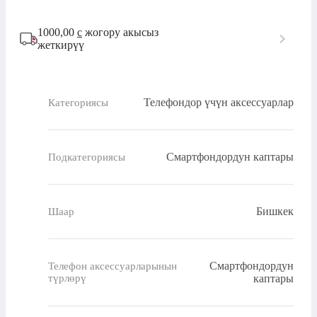
1000,00
с
жогору акысыз
жеткирүү
Телефондор үчүн аксессуарлар
Категориясы
Смартфондордун каптары
Подкатегориясы
Бишкек
Шаар
Смартфондордун
Телефон аксессуарларынын
түрлөрү
каптары