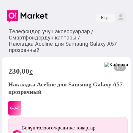
Кырг
Телефондор үчүн аксессуарлар
/
Смартфондордун каптары
/
Накладка Aceline для Samsung Galaxy A57
прозрачный
1 / 3
230,00
c
Накладка Aceline для Samsung Galaxy A57
прозрачный
0-0-
6
Бөлүп төлөөгө/кредитке товарлар