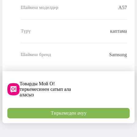
A57
Шайкеш моделдер
каптама
Түрү
Samsung
Шайкеш бренд
Товарды Мой О!
тиркемесинен сатып ала
аласыз
Тиркемеден ачуу