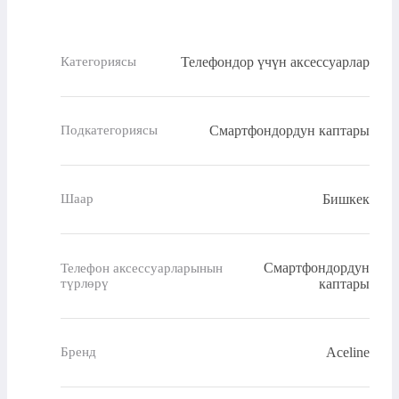
Телефондор үчүн аксессуарлар
Категориясы
Смартфондордун каптары
Подкатегориясы
Бишкек
Шаар
Смартфондордун
Телефон аксессуарларынын
түрлөрү
каптары
Aceline
Бренд