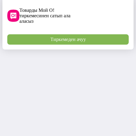
Товарды Мой О!
тиркемесинен сатып ала
аласыз
Тиркемеден ачуу