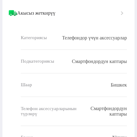
Акысыз жеткирүү
Телефондор үчүн аксессуарлар
Категориясы
Смартфондордун каптары
Подкатегориясы
Бишкек
Шаар
Смартфондордун
Телефон аксессуарларынын
түрлөрү
каптары