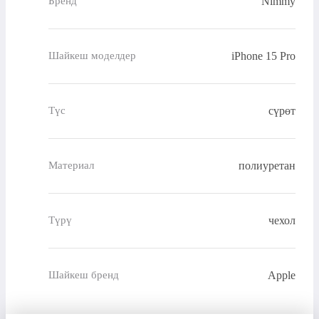
Nimmy
Бренд
iPhone 15 Pro
Шайкеш моделдер
сүрөт
Түс
полиуретан
Материал
чехол
Түрү
Apple
Шайкеш бренд