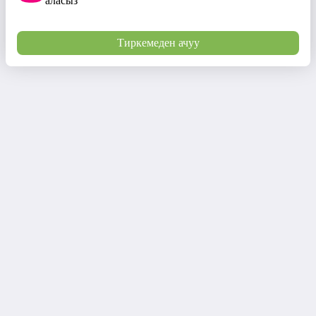
аласыз
Тиркемеден ачуу