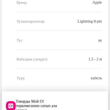
Apple
Бренд
Lightning 8-pin
Туташтыргычтар
ак
Түс
1.5 - 2 м
Кабелдин узундугу
кабель
Түрү
Товарды Мой О!
тиркемесинен сатып ала