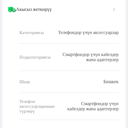
Акысыз жеткирүү
Телефондор үчүн аксессуарлар
Категориясы
Смартфондор үчүн кабелдер
Подкатегориясы
жана адаптерлер
Бишкек
Шаар
Телефон
Смартфондор үчүн
аксессуарларынын
кабелдер жана адаптерлер
түрлөрү