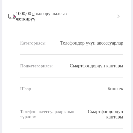
1000,00
с
жогору акысыз
жеткирүү
Телефондор үчүн аксессуарлар
Категориясы
Смартфондордун каптары
Подкатегориясы
Бишкек
Шаар
Смартфондордун
Телефон аксессуарларынын
түрлөрү
каптары