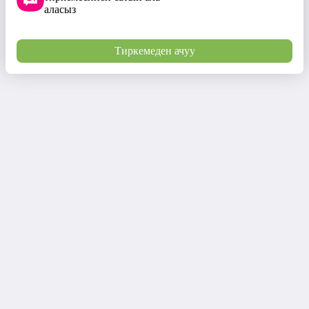
аласыз
Тиркемеден ачуу