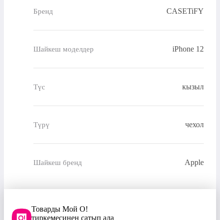
CASETiFY
Бренд
iPhone 12
Шайкеш моделдер
кызыл
Түс
чехол
Түрү
Apple
Шайкеш бренд
Товарды Мой О!
тиркемесинен сатып ала