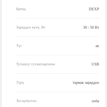
DEXP
Бренд
30 - 50 Вт
Заряддоо күчү, Вт
ак
Түс
USB
Туташуу туташтыргычы
тармак заряддоо
Түрү
ооба
Тез кубаттоо