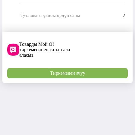
2
Туташкан түзмөктөрдүн саны
Товарды Мой О!
тиркемесинен сатып ала
аласыз
Тиркемеден ачуу