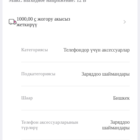
Макс. выходное напряжение: 12 В
1000,00
с
жогору акысыз
жеткирүү
Телефондор үчүн аксессуарлар
Категориясы
Заряддоо шаймандары
Подкатегориясы
Бишкек
Шаар
Заряддоо
Телефон аксессуарларынын
түрлөрү
шаймандары