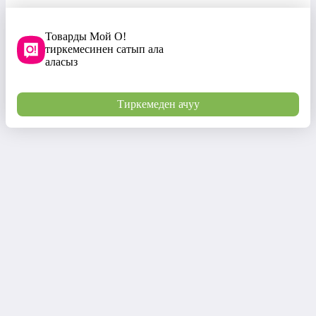
Товарды Мой О!
тиркемесинен сатып ала
аласыз
Тиркемеден ачуу