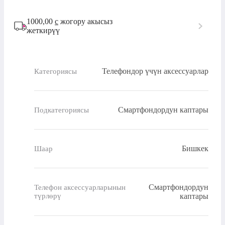
1000,00
с
жогору акысыз
жеткирүү
Телефондор үчүн аксессуарлар
Категориясы
Смартфондордун каптары
Подкатегориясы
Бишкек
Шаар
Смартфондордун
Телефон аксессуарларынын
түрлөрү
каптары