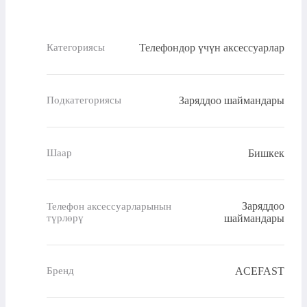
Телефондор үчүн аксессуарлар
Категориясы
Заряддоо шаймандары
Подкатегориясы
Бишкек
Шаар
Заряддоо
Телефон аксессуарларынын
түрлөрү
шаймандары
ACEFAST
Бренд