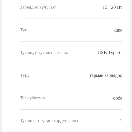
15 - 20 Вт
Заряддоо күчү, Вт
кара
Түс
USB Type-C
Туташуу туташтыргычы
тармак заряддоо
Түрү
ооба
Тез кубаттоо
1
Туташкан түзмөктөрдүн саны