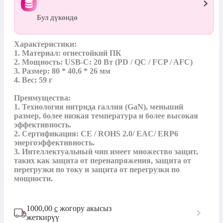
Бул дүкөндө
Характеристики:

1. Материал: огнестойкий ПК

2. Мощность: USB-C: 20 Вт (PD / QC / FCP / AFC)

3. Размер: 80 * 40,6 * 26 мм

4. Вес: 59 г

Преимущества:

1. Технология нитрида галлия (GaN), меньший 
размер, более низкая температура и более высокая 
эффективность.

2. Сертификация: CE / ROHS 2.0/ EAC/ ERP6 
энергоэффективность.

3. Интеллектуальный чип имеет множество защит, 
таких как защита от перенапряжения, защита от 
перегрузки по току и защита от перегрузки по 
мощности.
1000,00
с
жогору акысыз
жеткирүү