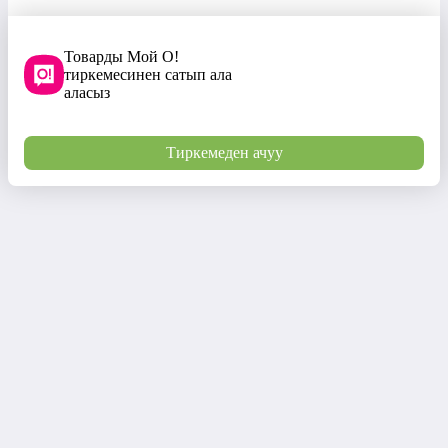
Товарды Мой О!
тиркемесинен сатып ала
аласыз
Тиркемеден ачуу