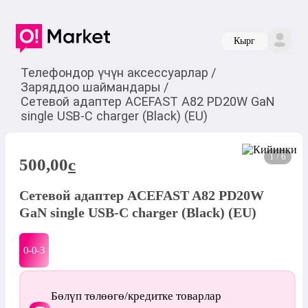
Кырг
Телефондор үчүн аксессуарлар
/
Заряддоо шаймандары
/
Сетевой адаптер ACEFAST A82 PD20W GaN
single USB-C charger (Black) (EU)
1 / 6
500,00
c
Сетевой адаптер ACEFAST A82 PD20W
GaN single USB-C charger (Black) (EU)
0-0-
3
Бөлүп төлөөгө/кредитке товарлар