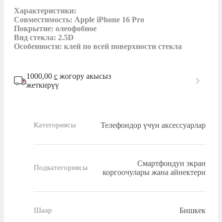
Характеристики:

Совместимость: Apple iPhone 16 Pro

Покрытие: олеофобное

Вид стекла: 2.5D

Особенности: клей по всей поверхности стекла
1000,00
с
жогору акысыз
жеткирүү
Телефондор үчүн аксессуарлар
Категориясы
Смартфондун экран
Подкатегориясы
коргоочулары жана айнектери
Бишкек
Шаар