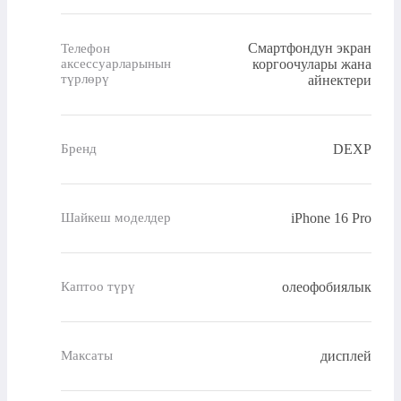
Смартфондун экран
Телефон
коргоочулары жана
аксессуарларынын
түрлөрү
айнектери
DEXP
Бренд
iPhone 16 Pro
Шайкеш моделдер
олеофобиялык
Каптоо түрү
дисплей
Максаты