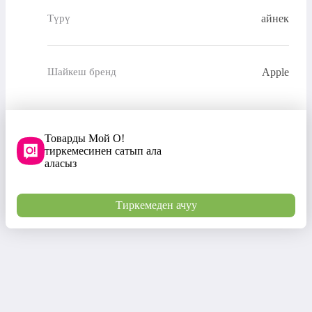
айнек
Түрү
Apple
Шайкеш бренд
Товарды Мой О!
тиркемесинен сатып ала
аласыз
Тиркемеден ачуу