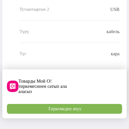
USB
Туташтыргыч 2
кабель
Түрү
кара
Түс
Товарды Мой О!
тиркемесинен сатып ала
аласыз
Тиркемеден ачуу