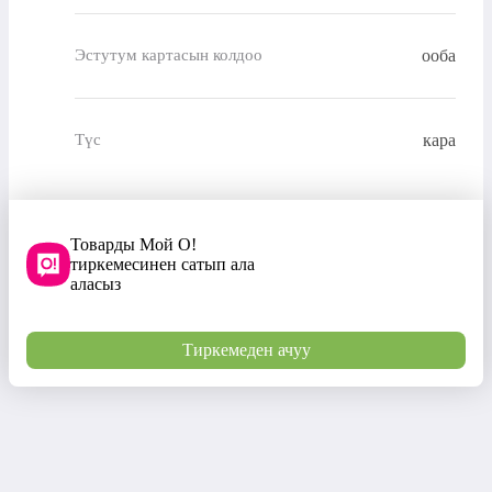
ооба
Эстутум картасын колдоо
кара
Түс
Товарды Мой О!
тиркемесинен сатып ала
аласыз
Тиркемеден ачуу