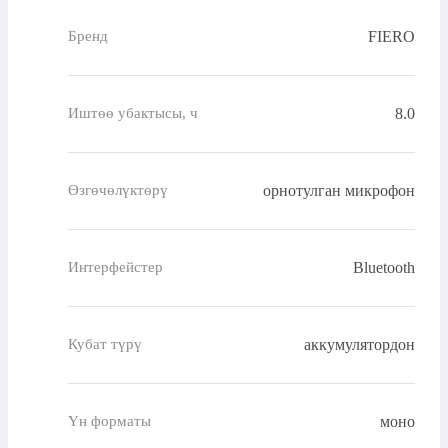
FIERO
Бренд
8.0
Иштөө убактысы, ч
орнотулган микрофон
Өзгөчөлүктөрү
Bluetooth
Интерфейстер
аккумулятордон
Кубат түрү
моно
Үн форматы