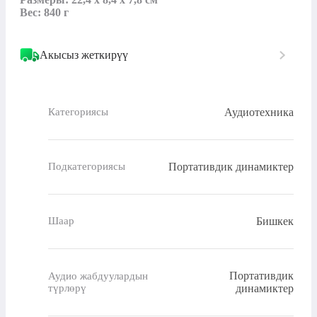
Вес: 840 г
Акысыз жеткирүү
Аудиотехника
Категориясы
Портативдик динамиктер
Подкатегориясы
Бишкек
Шаар
Портативдик
Аудио жабдуулардын
түрлөрү
динамиктер