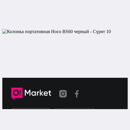
Шилтеме көчүрүлдү