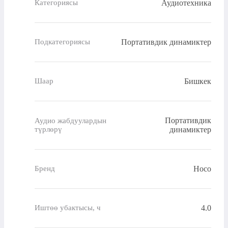
Аудиотехника
Категориясы
Портативдик динамиктер
Подкатегориясы
Бишкек
Шаар
Портативдик
Аудио жабдуулардын
түрлөрү
динамиктер
Hoco
Бренд
4.0
Иштөө убактысы, ч