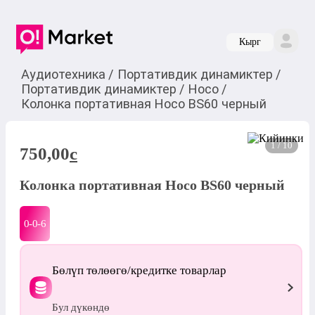
Кырг
Аудиотехника
/
Портативдик динамиктер
/
Портативдик динамиктер
/
Hoco
/
Колонка портативная Hосо BS60 черный
1 / 10
750,00
c
Колонка портативная Hосо BS60 черный
0-0-
6
Бөлүп төлөөгө/кредитке товарлар
Бул дүкөндө