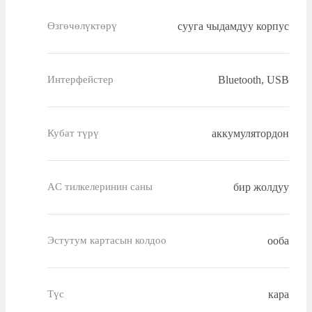
сууга чыдамдуу корпус
Өзгөчөлүктөрү
Bluetooth, USB
Интерфейстер
аккумулятордон
Кубат түрү
бир жолдуу
AC тилкелеринин саны
ооба
Эстутум картасын колдоо
кара
Түс