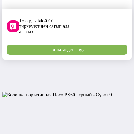
Товарды Мой О!
тиркемесинен сатып ала
аласыз
Тиркемеден ачуу