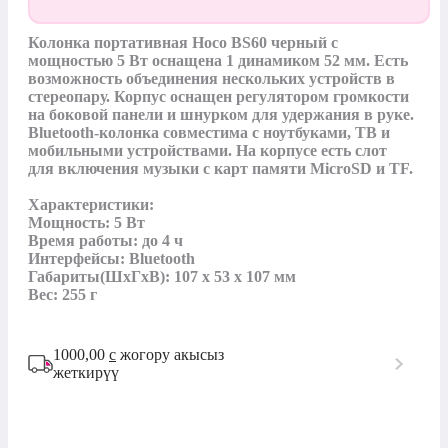
Колонка портативная Hосо BS60 черный с 
мощностью 5 Вт оснащена 1 динамиком 52 мм. Есть 
возможность объединения нескольких устройств в 
стереопару. Корпус оснащен регулятором громкости 
на боковой панели и шнурком для удержания в руке. 
Bluetooth-колонка совместима с ноутбуками, ТВ и 
мобильными устройствами. На корпусе есть слот 
для включения музыки с карт памяти MicroSD и TF.

Характеристики:

Мощность: 5 Вт

Время работы: до 4 ч

Интерфейсы: Bluetooth

Габариты(ШхГхВ): 107 х 53 х 107 мм

Вес: 255 г
1000,00
с
жогору акысыз
жеткирүү