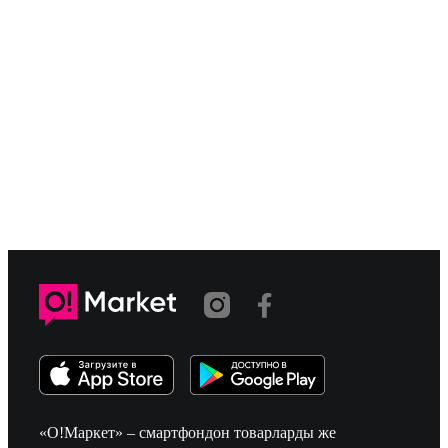
«О!Маркет» – смартфондон товарларды же