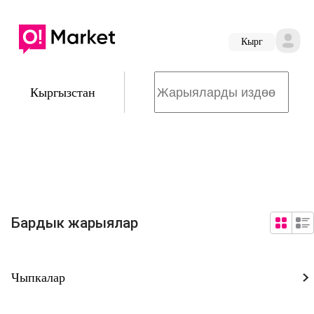
Кырг
Кыргызстан
Бардык жарыялар
Чыпкалар