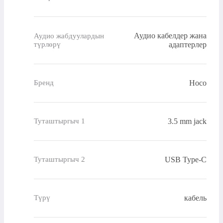
Аудио кабелдер жана
Аудио жабдуулардын
түрлөрү
адаптерлер
Hoco
Бренд
3.5 mm jack
Туташтыргыч 1
USB Type-C
Туташтыргыч 2
кабель
Түрү