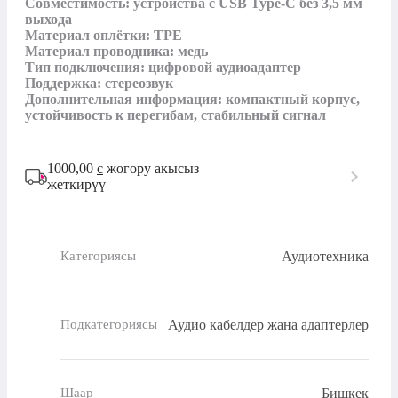
Совместимость: устройства с USB Type-C без 3,5 мм 
выхода

Материал оплётки: TPE

Материал проводника: медь

Тип подключения: цифровой аудиоадаптер

Поддержка: стереозвук

Дополнительная информация: компактный корпус, 
устойчивость к перегибам, стабильный сигнал
1000,00
с
жогору акысыз
жеткирүү
Аудиотехника
Категориясы
Аудио кабелдер жана адаптерлер
Подкатегориясы
Бишкек
Шаар