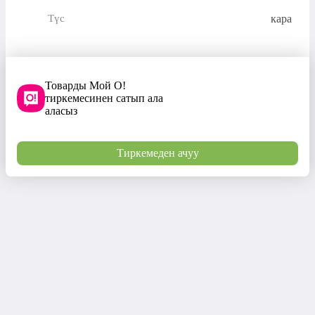
кара
Түс
Товарды Мой О!
тиркемесинен сатып ала
аласыз
Тиркемеден ачуу