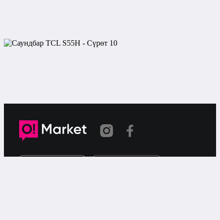
Шилтеме көчүрүлдү
«О!Маркет» – смартфондон товарларды же
кызматтарды сатуу жана сатып алуу үчүн акысыз
жарыялардын онлайн-сервиси.