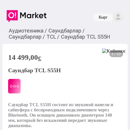
Кырг
Аудиотехника
/
Саундбарлар
/
Саундбарлар
/
TCL
/
Саундбар TCL S55H
1 / 10
14 499,00
c
Саундбар TCL S55H
0-0-
6
Саундбар TCL S55H состоит из звуковой панели и 
сабвуфера с беспроводным подключением через 
Bluetooth. Он оснащен динамиком диаметром 140 
мм, который без искажений передает звуковые 
диапазоны.
