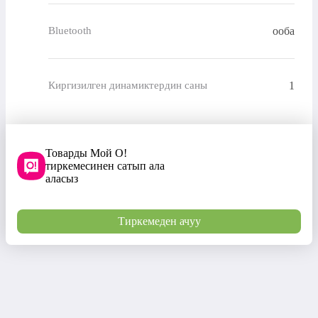
ооба
Bluetooth
1
Киргизилген динамиктердин саны
Товарды Мой О!
тиркемесинен сатып ала
аласыз
Тиркемеден ачуу