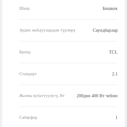
Бишкек
Шаар
Саундбарлар
Аудио жабдуулардын түрлөрү
TCL
Бренд
2.1
Стандарт
200дөн 400 Вт чейин
Жалпы кубаттуулугу, Вт
1
Сабвуфер