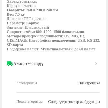
Характеристика:

Корпус: пластик

Габариты: 260 × 230 × 240 мм

Вес: 7.5 кг

Дисплей: TFT цветной

Параметр: Корпус

Значение: Пластиковый

Скорость счёта: 800–1200–1500 банкнот/мин

Методы проверки подлинности: UV, MG, IR, 
CIS/IMAGE Интерфейсы подключения: USB, RS-232, 
SD-карта

Поддержка валют: Мультивалютный, до 60 валют
Акысыз жеткирүү
Электроника
Категориясы
Соода үчүн электр жабдуулары
Подкатегориясы