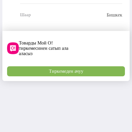
Бишкек
Шаар
Товарды Мой О!
тиркемесинен сатып ала
аласыз
Тиркемеден ачуу