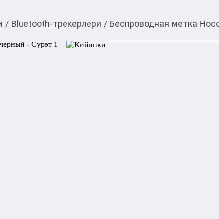
и
/
Bluetooth-трекерлери
/
Беспроводная метка Hoc
1 150,00
c
Товарды Мой О!
тиркемесинен сатып ала
Беспроводная метка 
аласыз
0-0-
6
Бөлүп төлөөгө/креди
Бул дүкөндө
Беспроводная метка Hoco E
позволяет легко найти вещи
он впоследствии отобразит