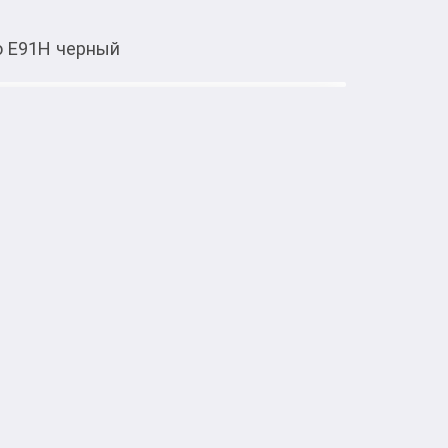
o E91H черный
Тиркемеден ачуу
Hoco E91H черный
тке товарлар
91H, выполненная в виде багажной бирки, 
. Трекер прикрепляется к багажу, сумкам и 
ся в приложении «Локатор», установленном 