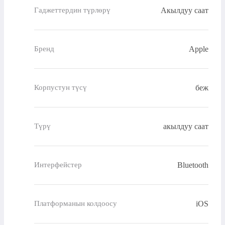
Акылдуу саат
Гаджеттердин түрлөрү
Apple
Бренд
беж
Корпустун түсү
акылдуу саат
Түрү
Bluetooth
Интерфейстер
iOS
Платформанын колдоосу