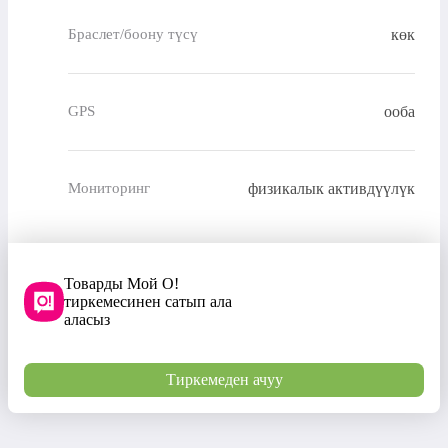
көк
Браслет/боону түсү
ооба
GPS
физикалык активдүүлүк
Мониторинг
Товарды Мой О!
тиркемесинен сатып ала
аласыз
Тиркемеден ачуу