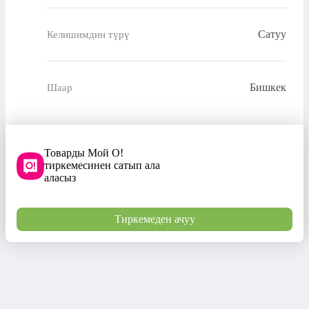
Сатуу
Келишимдин түрү
Бишкек
Шаар
Товарды Мой О!
тиркемесинен сатып ала
аласыз
Тиркемеден ачуу