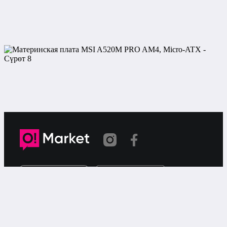
Шилтеме көчүрүлдү
«О!Маркет» – смартфондон товарларды же
кызматтарды сатуу жана сатып алуу үчүн акысыз
жарыялардын онлайн-сервиси.