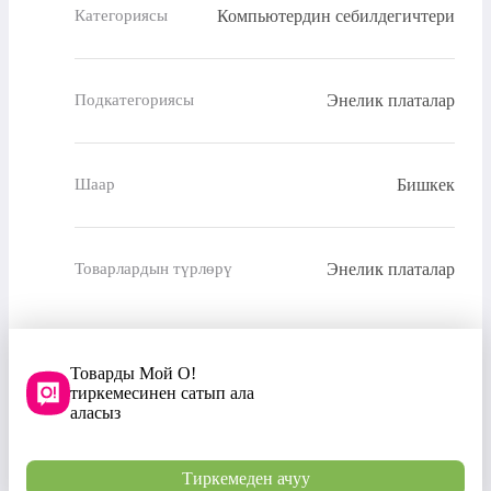
Компьютердин себилдегичтери
Категориясы
Энелик платалар
Подкатегориясы
Бишкек
Шаар
Энелик платалар
Товарлардын түрлөрү
Товарды Мой О!
тиркемесинен сатып ала
аласыз
Тиркемеден ачуу