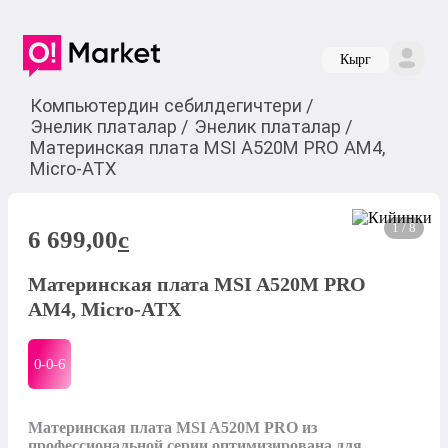
Кырг
Компьютердин себилдегичтери
/
Энелик платалар
/
Энелик платалар
/
Материнская плата MSI A520M PRO AM4,
Micro-ATX
1 / 8
6 699,00
c
Материнская плата MSI A520M PRO
AM4, Micro-ATX
0-0-
6
Материнская плата MSI A520M PRO из 
профессиональной серии оптимизирована для 