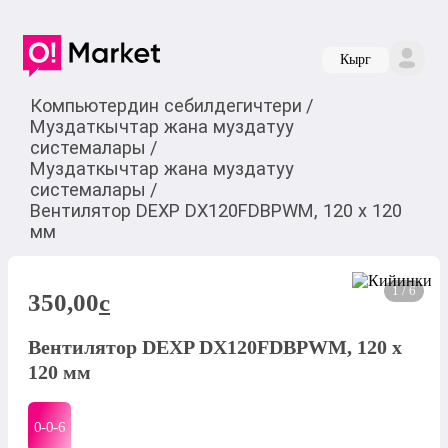
Кырг
Компьютердин себилдегичтери
/
Муздаткычтар жана муздатуу
системалары
/
Муздаткычтар жана муздатуу
системалары
/
Вентилятор DEXP DX120FDBPWM, 120 x 120
мм
1 / 6
350,00
c
Вентилятор DEXP DX120FDBPWM, 120 x
120 мм
0-0-
6