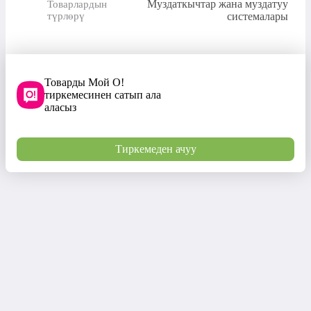
Муздаткычтар жана муздатуу
Товарлардын
түрлөрү
системалары
Товарды Мой О!
тиркемесинен сатып ала
аласыз
Тиркемеден ачуу