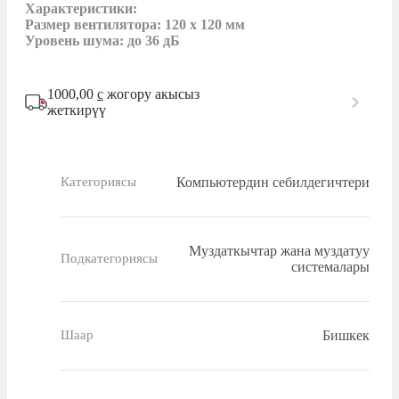
Характеристики:

Размер вентилятора: 120 x 120 мм

Уровень шума: до 36 дБ
1000,00
с
жогору акысыз
жеткирүү
Компьютердин себилдегичтери
Категориясы
Муздаткычтар жана муздатуу
Подкатегориясы
системалары
Бишкек
Шаар