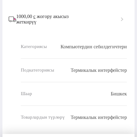
1000,00
с
жогору акысыз
жеткирүү
Компьютердин себилдегичтери
Категориясы
Термикалык интерфейстер
Подкатегориясы
Бишкек
Шаар
Термикалык интерфейстер
Товарлардын түрлөрү