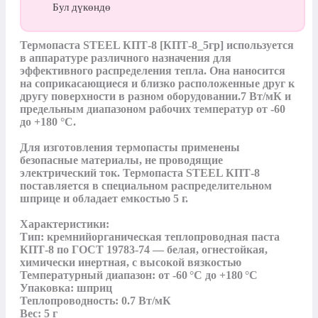
Бул дүкөндө
Термопаста STEEL КПТ-8 [КПТ-8_5гр] используется 
в аппаратуре различного назначения для 
эффективного распределения тепла. Она наносится 
на соприкасающиеся и близко расположенные друг к 
другу поверхности в разном оборудовании.7 Вт/мК и 
предельным диапазоном рабочих температур от -60 
до +180 °С. 

Для изготовления термопасты применены 
безопасные материалы, не проводящие 
электрический ток. Термопаста STEEL КПТ-8 
поставляется в специальном распределительном 
шприце и обладает емкостью 5 г.

Характеристики:

Тип: кремнийорганическая теплопроводная паста 
КПТ-8 по ГОСТ 19783‑74 — белая, огнестойкая, 
химически инертная, с высокой вязкостью

Температурный диапазон: от ‑60 °C до +180 °C

Упаковка: шприц

Теплопроводность: 0.7 Вт/мК

Вес: 5 г