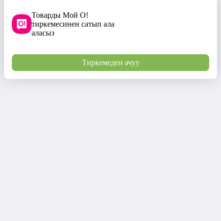
Товарды Мой О!
тиркемесинен сатып ала
аласыз
Тиркемеден ачуу