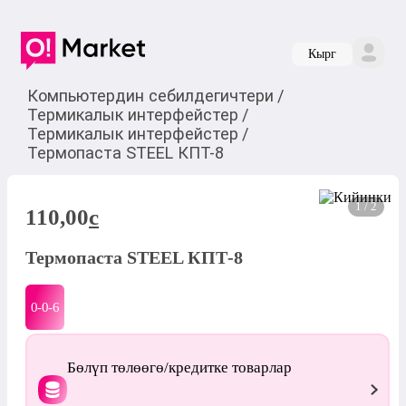
Кырг
Компьютердин себилдегичтери
/
Термикалык интерфейстер
/
Термикалык интерфейстер
/
Термопаста STEEL КПТ-8
1 / 2
110,00
c
Термопаста STEEL КПТ-8
0-0-
6
Бөлүп төлөөгө/кредитке товарлар