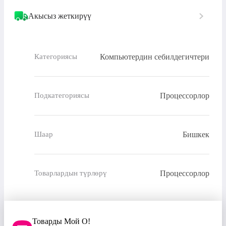
Акысыз жеткирүү
Компьютердин себилдегичтери
Категориясы
Процессорлор
Подкатегориясы
Бишкек
Шаар
Процессорлор
Товарлардын түрлөрү
Товарды Мой О!