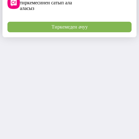
тиркемесинен сатып ала
аласыз
Тиркемеден ачуу