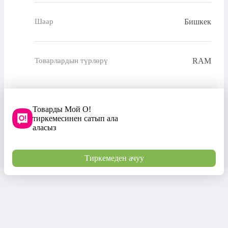
Бишкек
Шаар
RAM
Товарлардын түрлөрү
Товарды Мой О!
тиркемесинен сатып ала
аласыз
Тиркемеден ачуу