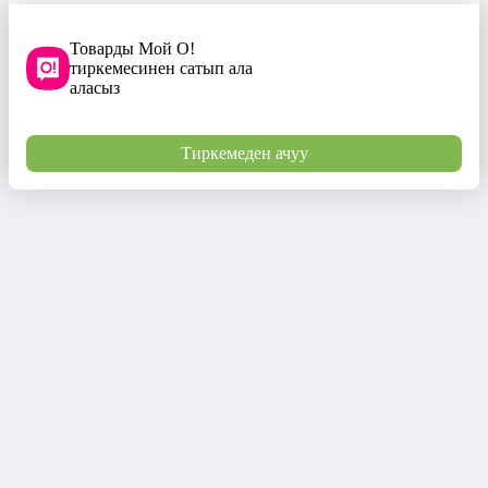
Товарды Мой О!
тиркемесинен сатып ала
аласыз
Тиркемеден ачуу