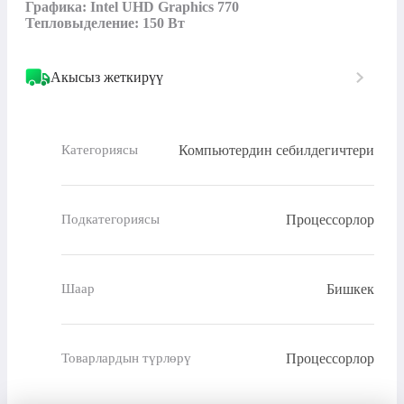
Графика: Intel UHD Graphics 770

Тепловыделение: 150 Вт
Акысыз жеткирүү
Компьютердин себилдегичтери
Категориясы
Процессорлор
Подкатегориясы
Бишкек
Шаар
Процессорлор
Товарлардын түрлөрү