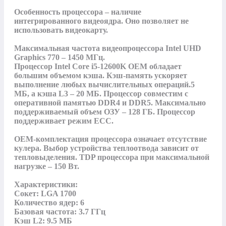
Особенность процессора – наличие 
интегрированного видеоядра. Оно позволяет не 
использовать видеокарту. 

Максимальная частота видеопроцессора Intel UHD 
Graphics 770 – 1450 МГц. 

Процессор Intel Core i5-12600K OEM обладает 
большим объемом кэша. Кэш-память ускоряет 
выполнение любых вычислительных операций.5 
МБ, а кэша L3 – 20 МБ. Процессор совместим с 
оперативной памятью DDR4 и DDR5. Максимально 
поддерживаемый объем ОЗУ – 128 ГБ. Процессор 
поддерживает режим ECC. 

OEM-комплектация процессора означает отсутствие 
кулера. Выбор устройства теплоотвода зависит от 
тепловыделения. TDP процессора при максимальной 
нагрузке – 150 Вт.

Характеристики:

Сокет: LGA 1700

Количество ядер: 6

Базовая частота: 3.7 ГГц

Кэш L2: 9.5 МБ
