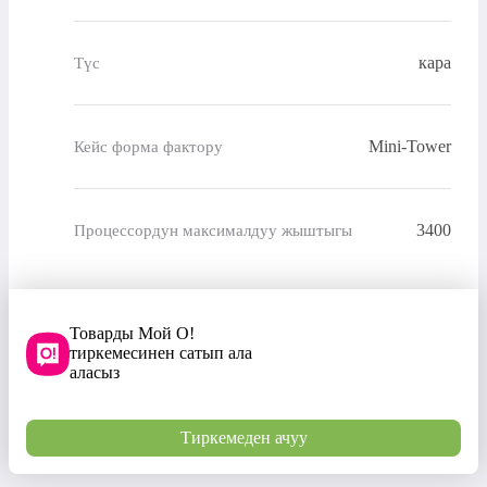
кара
Түс
Mini-Tower
Кейс форма фактору
3400
Процессордун максималдуу жыштыгы
Товарды Мой О!
тиркемесинен сатып ала
аласыз
Тиркемеден ачуу