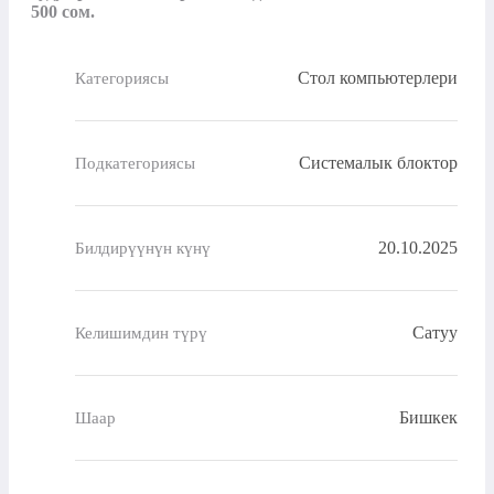
500 сом.
Стол компьютерлери
Категориясы
Системалык блоктор
Подкатегориясы
20.10.2025
Билдирүүнүн күнү
Сатуу
Келишимдин түрү
Бишкек
Шаар