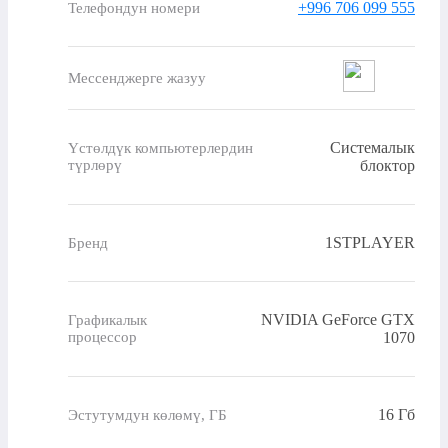
+996 706 099 555
Телефондун номери
Мессенджерге жазуу
Системалык
Үстөлдүк компьютерлердин
түрлөрү
блоктор
1STPLAYER
Бренд
NVIDIA GeForce GTX
Графикалык
процессор
1070
16 Гб
Эстутумдун көлөмү, ГБ