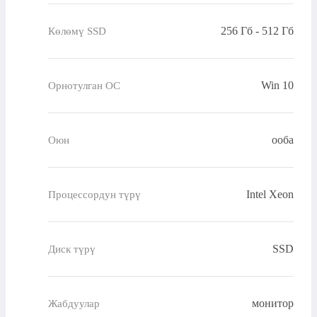
256 Гб - 512 Гб
Көлөмү SSD
Win 10
Орнотулган ОС
ооба
Оюн
Intel Xeon
Процессордун түрү
SSD
Диск түрү
монитор
Жабдуулар