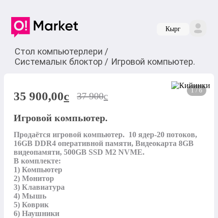
Кырг
Стол компьютерлери
/
Системалык блоктор
/
Игровой компьютер.
1 / 6
35 900,00
c
37 900
c
Игровой компьютер.
Продаётся игровой компьютер.  10 ядер-20 потоков, 
16GB DDR4 оперативной памяти, Видеокарта 8GB 
видеопамяти, 500GB SSD M2 NVME.

В комплекте:

1) Компьютер

2) Монитор

3) Клавиатура

4) Мышь

5) Коврик

6) Наушники
