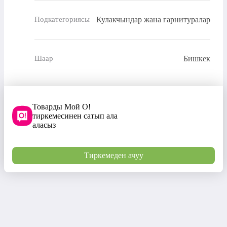
Кулакчындар жана гарнитуралар
Подкатегориясы
Бишкек
Шаар
Товарды Мой О!
тиркемесинен сатып ала
аласыз
Тиркемеден ачуу