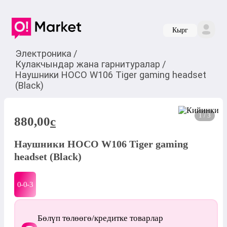
Кырг
Электроника
/
Кулакчындар жана гарнитуралар
/
Наушники HOCO W106 Tiger gaming headset
(Black)
1 / 3
880,00
c
Наушники HOCO W106 Tiger gaming
headset (Black)
0-0-
3
Бөлүп төлөөгө/кредитке товарлар