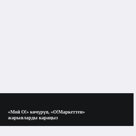
«Мой О!» көчүрүп, «О!Маркеттен»
жарыяларды караңыз
Көчүрүү үчүн камераны QR-кодго
багыттаңыз