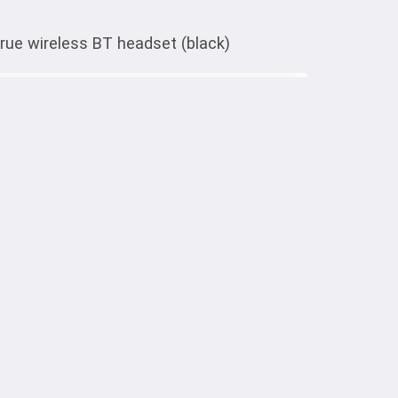
 wireless BT headset (black)
Тиркемеден ачуу
W65 Deseo true wireless BT
тке товарлар
973
