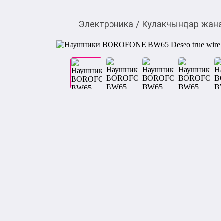
Электроника
/
Кулакчындар жана