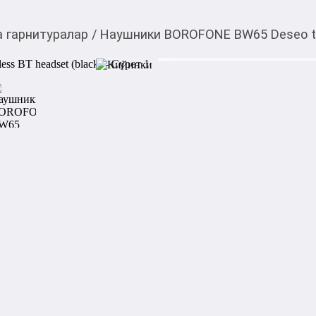
 гарнитуралар
/
Наушники BOROFONE BW65 Deseo true
990,00
c
Товарды Мой О!
тиркемесинен сатып ала
Наушники BOROFONE B
аласыз
headset (black)
0-0-
3
Бөлүп төлөөгө/креди
Бул дүкөндө
1. Bluetooth 5,4, чип: JL AC6