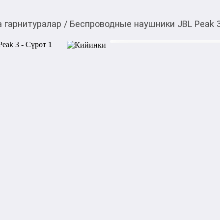
 гарнитуралар
/
Беспроводные наушники JBL Peak 
7 490,00
c
Товарды Мой О!
тиркемесинен сатып ала
Беспроводные наушни
аласыз
Характеристики:

Версия Bluetooth: Bluetooth 5
Микрофон: Есть;

Время работы: 5.5 часов;

Время зарядки: 2 часа;

Сенсорное управление: Да;

Звук JBL Pure Bass: Да;

Защита от воды: Да;

Защита от пыли: Да.
Акысыз жеткирүү