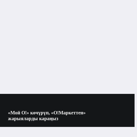
«Мой О!» көчүрүп, «О!Маркеттен»
жарыяларды караңыз
Көчүрүү үчүн камераны QR-кодго
багыттаңыз