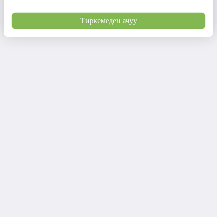
Тиркемеден ачуу