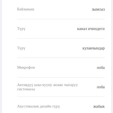
зымсыз
Байланыш
канал ичиндеги
Түрү
кулакчындар
Түрү
ооба
Микрофон
Активдүү ызы-чууну жокко чыгаруу
ооба
системасы
жабык
Акустикалык дизайн түрү