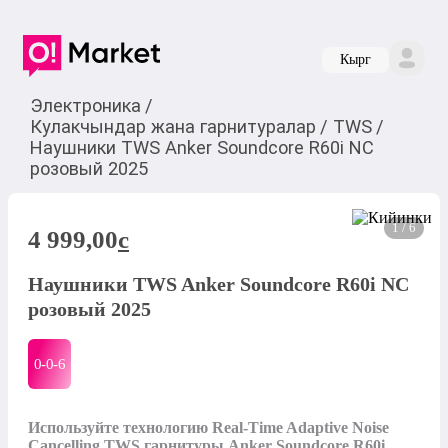
Кырг
Электроника
/
Кулакчындар жана гарнитуралар
/
TWS
/
Наушники TWS Anker Soundcore R60i NC
розовый 2025
1 / 6
4 999,00
c
Наушники TWS Anker Soundcore R60i NC
розовый 2025
0-0-
6
Используйте технологию Real-Time Adaptive Noise 
Cancelling TWS гарнитуры Anker Soundcore R60i, 