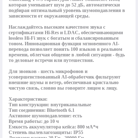
которая уменьшает шум до 52 дБ, автоматически 
подбирая оптимальный уровень шумоподавления в 
зависимости от окружающей среды.

Наслаждайтесь высоким качеством звука с 
сертификатами Hi-Res и LDAC, обеспечивающими 
lossless Hi-Fi звук с богатым и сбалансированным 
тоном. Инновационная функция мгновенного AI-
перевода позволяет понять 100 языков в реальном 
времени, облегчая общение в любой ситуации - будь 
то деловые встречи или путешествия. 

Для звонков - шесть микрофонов и 
усовершенствованный AI-обработчик фильтруют 
внешние шумы и ветер, обеспечивая кристально 
чистую связь, словно вы говорите лицом к лицу.

Характеристики:

Тип конструкции: внутриканальные

Тип соединения: Bluetooth 6.1

Активное шумоподавление: есть

Время работы: до 10 ч

Емкость аккумулятора кейса: 800 мА*ч

Степень пылевлагозащиты: IP55

Диапазон частот: 20 Гц - 20000 Гц
