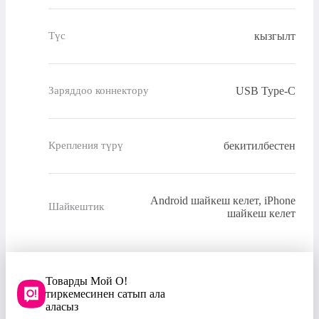
кызгылт
Түс
USB Type-C
Заряддоо коннектору
бекитилбестен
Крепления түрү
Android шайкеш келет, iPhone
Шайкештик
шайкеш келет
Товарды Мой О!
тиркемесинен сатып ала
аласыз