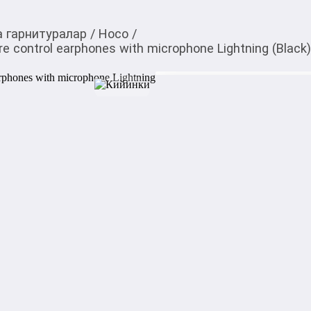
 гарнитуралар
/
Hoco
/
 control earphones with microphone Lightning (Black)
390,00
c
Товарды Мой О!
тиркемесинен сатып ала
Наушники HOCO DM46 C
аласыз
with microphone Lightn
0-0-
3
Бөлүп төлөөгө/креди
Бул дүкөндө