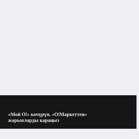
Бишкек
Hoco
зым менен
канал ичиндеги
кулакчындар
«Мой О!» көчүрүп, «О!Маркеттен»
жарыяларды караңыз
Көчүрүү үчүн камераны QR-кодго
ооба
багыттаңыз