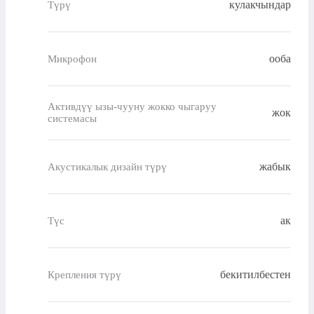
кулакчындар
Түрү
ооба
Микрофон
Активдүү ызы-чууну жокко чыгаруу
жок
системасы
жабык
Акустикалык дизайн түрү
ак
Түс
бекитилбестен
Крепления түрү