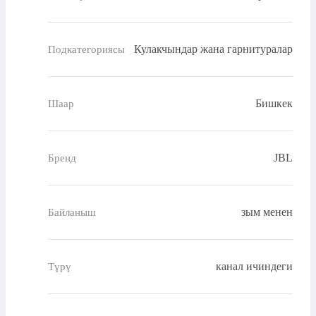
Кулакчындар жана гарнитуралар
Подкатегориясы
Бишкек
Шаар
JBL
Бренд
зым менен
Байланыш
канал ичиндеги
Түрү