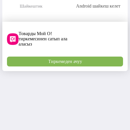
Android шайкеш келет
Шайкештик
Товарды Мой О!
тиркемесинен сатып ала
аласыз
Тиркемеден ачуу