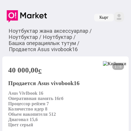
Кырг
Ноутбуктар жана аксессуарлар
/
Ноутбуктар
/
Ноутбуктар
/
Башка операциялык тутум
/
Продается Asus vivobook16
1 / 6
40 000,00
c
Продается Asus vivobook16
Asus VivIbook 16

Оперативная память 16гб

Процессор рейзен 7

Количество ядер 8

Обьем накопителя 512

Диагонал 15,6

Цвет серый