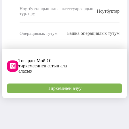
Ноутбуктардын жана аксессуарлардын
Ноутбуктар
түрлөрү
Башка операциялык тутум
Операциялык тутум
Товарды Мой О!
тиркемесинен сатып ала
аласыз
Тиркемеден ачуу