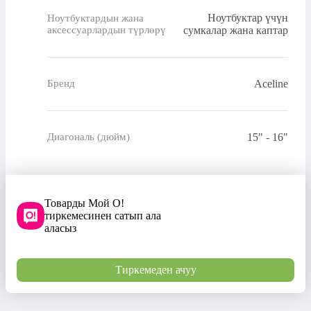
Ноутбуктар үчүн
Ноутбуктардын жана
аксессуарлардын түрлөрү
сумкалар жана каптар
Aceline
Бренд
15" - 16"
Диагональ (дюйм)
Товарды Мой О!
тиркемесинен сатып ала
аласыз
Тиркемеден ачуу