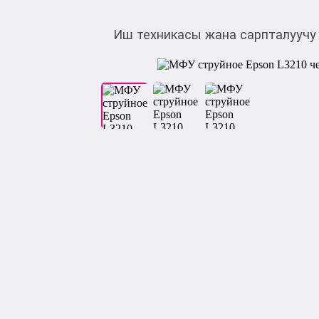
Иш техникасы жана сарпталуучу