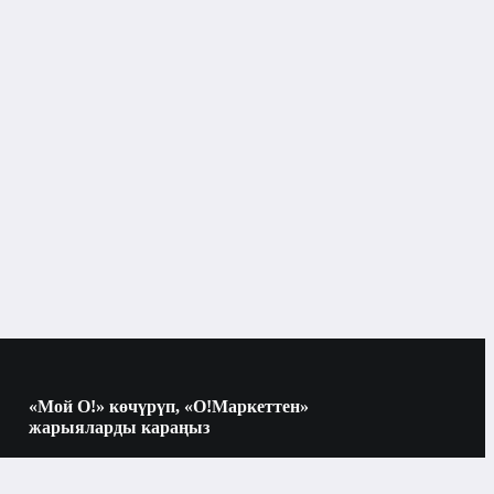
Принтерлер жана МФУ
Бишкек
Принтерлер жана
ректелүүчү
ү
МФУ
«Мой О!» көчүрүп, «О!Маркеттен»
жарыяларды караңыз
Көчүрүү үчүн камераны QR-кодго
багыттаңыз