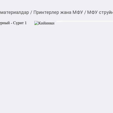
 материалдар
/
Принтерлер жана МФУ
/
МФУ струйн
17 799,00
c
Товарды Мой О!
тиркемесинен сатып ала
МФУ струйное Epson 
аласыз
0-0-
6
МФУ струйное Epson L3210 и
функции печати, копирован
изображений, фотографий. 
технологии оборудование о
красочность. В режиме цвет
стр/мин.

МФУ Epson L3210 оснащено
обозначениями и световыми