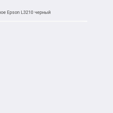
ое Epson L3210 черный
Тиркемеден ачуу
L3210 черный
з серии EcoTank объединяет в себе 
ия и сканирования документов, 
Благодаря пьезоэлектрической струйной 
беспечивает высокую детализацию и 
ной печати модель отличается скоростью 5 
 простым кнопочным управлением с 
 индикаторами. Подключение к 