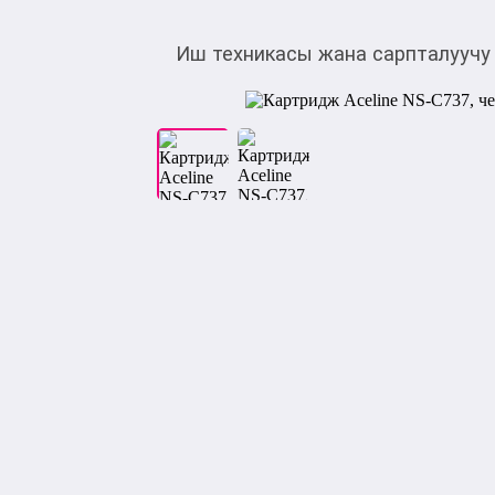
Иш техникасы жана сарпталуучу