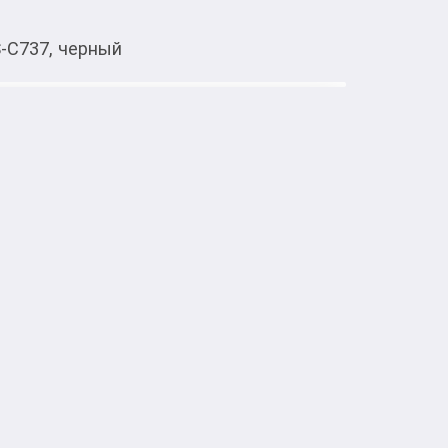
-C737, черный
Тиркемеден ачуу
C737, черный
тке товарлар
ся с появлением искажений на 
ак только вы обзаведетесь картриджем 
сможете раз и навсегда забыть о подобных 