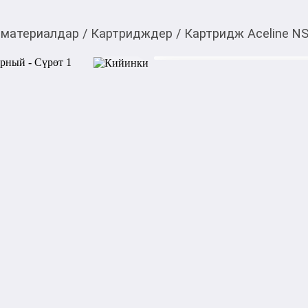
 материалдар
/
Картридждер
/
Картридж Aceline NS
599,00
c
Товарды Мой О!
тиркемесинен сатып ала
Картридж Aceline NS-
аласыз
0-0-
6
Бөлүп төлөөгө/креди
Бул дүкөндө
Вам доводилось сталкивать
выполненных отпечатках? К
лазерным Aceline NS-C737, 