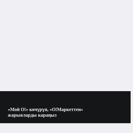
Иш техникасы жана сарпталуучу материалдар
Картридждер
Бишкек
ректелүүчү материалдардын
Картридждер
«Мой О!» көчүрүп, «О!Маркеттен»
жарыяларды караңыз
Көчүрүү үчүн камераны QR-кодго
багыттаңыз