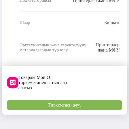
Принтерлер жана МФУ
Подкатегориясы
Бишкек
Шаар
Принтерлер
Оргтехниканын жана керектелүүчү
материалдардын түрлөрү
жана МФУ
Товарды Мой О!
тиркемесинен сатып ала
аласыз
Тиркемеден ачуу