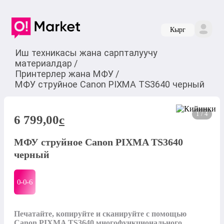
Кырг
Иш техникасы жана сарпталуучу
материалдар
/
Принтерлер жана МФУ
/
МФУ струйное Canon PIXMA TS3640 черный
1 / 4
6 799,00
c
МФУ струйное Canon PIXMA TS3640
черный
0-0-
6
Печатайте, копируйте и сканируйте с помощью 
Canon PIXMA TS3640 многофункционального 