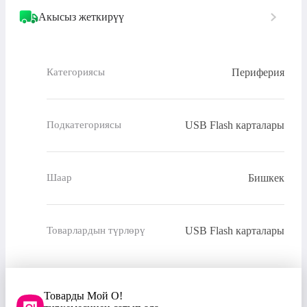
Акысыз жеткирүү
Периферия
Категориясы
USB Flash карталары
Подкатегориясы
Бишкек
Шаар
USB Flash карталары
Товарлардын түрлөрү
Товарды Мой О!