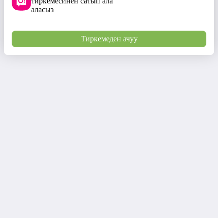
тиркемесинен сатып ала
аласыз
Тиркемеден ачуу