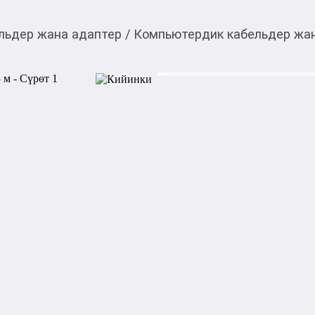
льдер жана адаптер
/
Компьютердик кабельдер жа
699,00
c
Товарды Мой О!
тиркемесинен сатып ала
Патч-корд Ugreen NW
аласыз
Патч-корд Ugreen NW150 – 
который отлично подходит д
офисах. Скорость достигает 
кабеля. Многожильный ком
шумов и искажений сигнала.
Ugreen NW150 оснащен над
безопасную работу на протя
категории быстро обрабаты
активному сетевому оборудо
стандартным разъемом RJ-45
ТВ, приставками, коммутат