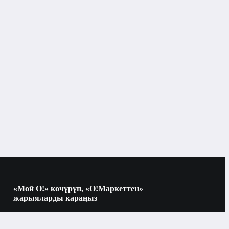
Компьютердик кабельдер жана адаптер
«Мой О!» көчүрүп, «О!Маркеттен»
жарыяларды караңыз
Көчүрүү үчүн камераны QR-кодго
багыттаңыз