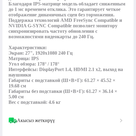
Благодаря IPS-матрице модель обладает сниженным 
до 1 мс временем отклика. Это гарантирует четкое 
отображение динамичных сцен без торможения. 
Поддержка технологий AMD FreeSync Compatible и 
NVIDIA G-SYNC Compatible позволяет монитору 
синхронизировать частоту обновления с 
возможностями видеокарты до 240 Гц.

Характеристики:

Экран: 27", 1920x1080 240 Гц

Матрица: IPS

Угол обзора: 178° / 178°

Интерфейсы: DisplayPort 1.4, HDMI 2.1 x2, выход на 
наушники

Габариты с подставкой (Ш×В×Г): 61.27 × 45.52 × 
19.68 см

Габариты без подставки (Ш×В×Г): 61.27 × 36.14 × 
5.00 см

Вес с подставкой: 4.6 кг
Акысыз жеткирүү