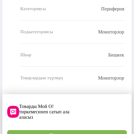
Периферия
Категориясы
Мониторлор
Подкатегориясы
Бишкек
Шаар
Мониторлор
Товарлардын түрлөрү
Товарды Мой О!
тиркемесинен сатып ала
аласыз