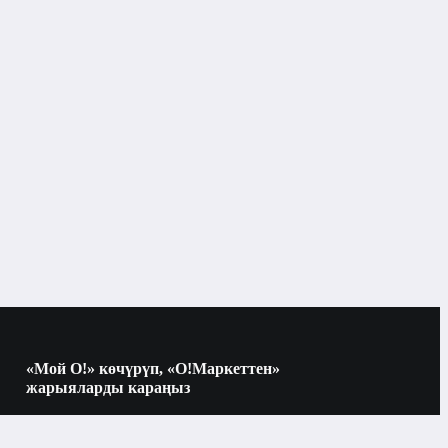
Мониторлорду орнотуу
Бишкек
Мониторлорду орнотуу
«Мой О!» көчүрүп, «О!Маркеттен»
жарыяларды караңыз
Көчүрүү үчүн камераны QR-кодго
багыттаңыз