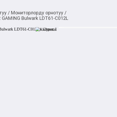
туу
/
Мониторлорду орнотуу
/
 GAMING Bulwark LDT61-C012L
6 199,00
c
Товарды Мой О!
тиркемесинен сатып ала
Крепление для мони
аласыз
LDT61-C012L
0-0-
6
Конструкция позволяет нак
настройки угла обзора для 
Кронштейн дополнен RGB-п
ARDOR GAMING Bulwark LD
диагональю от 17” до 49” и 