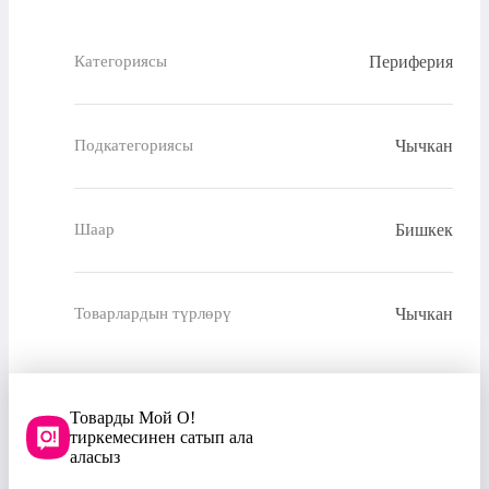
Периферия
Категориясы
Чычкан
Подкатегориясы
Бишкек
Шаар
Чычкан
Товарлардын түрлөрү
Товарды Мой О!
тиркемесинен сатып ала
аласыз