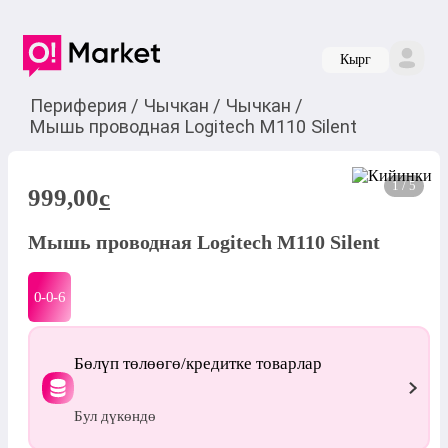
Кырг
Периферия
/
Чычкан
/
Чычкан
/
Мышь проводная Logitech M110 Silent
1 / 5
999,00
c
Мышь проводная Logitech M110 Silent
0-0-
6
Бөлүп төлөөгө/кредитке товарлар
Бул дүкөндө