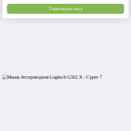
Тиркемеден ачуу