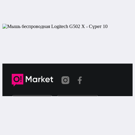
Шилтеме көчүрүлдү
«О!Маркет» – смартфондон товарларды же
кызматтарды сатуу жана сатып алуу үчүн акысыз
жарыялардын онлайн-сервиси.