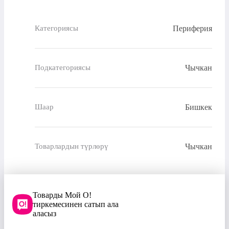
Периферия
Категориясы
Чычкан
Подкатегориясы
Бишкек
Шаар
Чычкан
Товарлардын түрлөрү
Товарды Мой О!
тиркемесинен сатып ала
аласыз