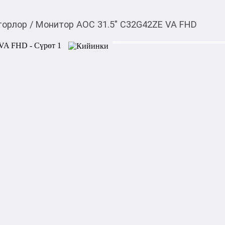
торлор
/
Монитор AOC 31.5" C32G42ZE VA FHD
27 377,28
c
28 224,0
Товарды Мой О!
тиркемесинен сатып ала
Монитор AOC 31.5" 
аласыз
0-0-
6
Монитор AOC 31.5" C32G4
Экран: 31.5-дюймовый VA ди
Частота обновления: 260 Гц

Время отклика: 1 мс

Соотношение сторон: 16:9

Изогнутый экран

AOC C32G42ZE — изогнутый