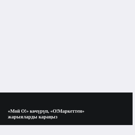
Мониторлор
«Мой О!» көчүрүп, «О!Маркеттен»
жарыяларды караңыз
Көчүрүү үчүн камераны QR-кодго
багыттаңыз