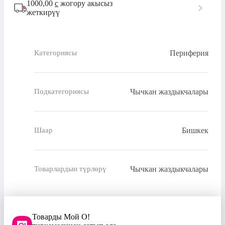
1000,00
с
жогору акысыз
жеткирүү
Периферия
Категориясы
Чычкан жаздыкчалары
Подкатегориясы
Бишкек
Шаар
Чычкан жаздыкчалары
Товарлардын түрлөрү
Товарды Мой О!