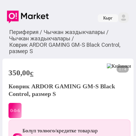
Кырг
Периферия
/
Чычкан жаздыкчалары
/
Чычкан жаздыкчалары
/
Коврик ARDOR GAMING GM-S Black Control,
размер S
1 / 4
350,00
c
Коврик ARDOR GAMING GM-S Black
Control, размер S
0-0-
6
Бөлүп төлөөгө/кредитке товарлар