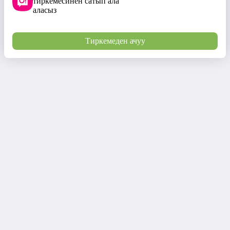
тиркемесинен сатып ала
аласыз
Тиркемеден ачуу