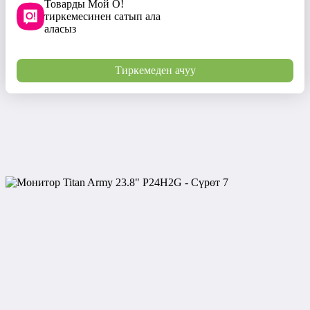
Товарды Мой О!
тиркемесинен сатып ала
аласыз
Тиркемеден ачуу