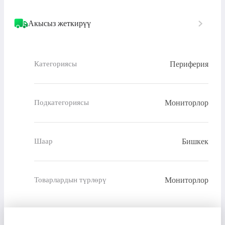
Акысыз жеткирүү
Периферия
Категориясы
Мониторлор
Подкатегориясы
Бишкек
Шаар
Мониторлор
Товарлардын түрлөрү